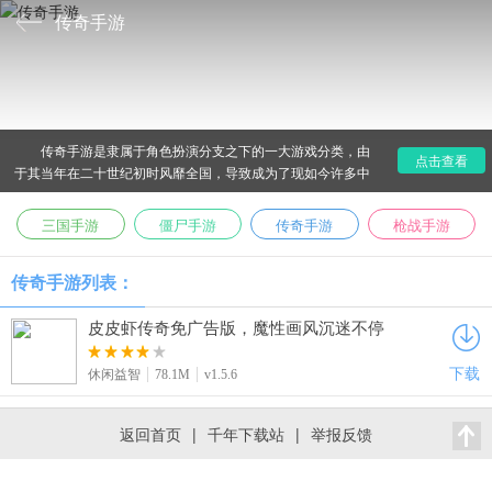
传奇手游
传奇手游是隶属于角色扮演分支之下的一大游戏分类，由
点击查看
于其当年在二十世纪初时风靡全国，导致成为了现如今许多中
年人的经典回忆游戏，那么现如今传奇手游哪个最好玩呢？为
了帮大家指明道路，爱东东手游特意带来了传奇游戏大全供君
三国手游
僵尸手游
传奇手游
枪战手游
挑选。
传奇手游列表：
皮皮虾传奇免广告版，魔性画风沉迷不停
下载
休闲益智
78.1M
v1.5.6
返回首页
|
千年下载站
|
举报反馈