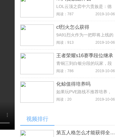
边的+号栏和屏幕右上方的邀请
好友来一起开黑当然，如果好
LOL云顶之弈中六贵族是：德
友不在线的话就无法邀请，目
玛西亚之力、暗夜猎手、无双
阅读：787
2019-10-06
前游戏阶段也无法预约好友。
剑姬、圣枪游侠、曙光女神、
正义天使。这里我们推荐一
cf烈火怎么获得
下“六贵族双骑手双游侠”阵容，
即：德玛西亚之力、暗夜猎
9A91烈火作为一把即将上线的
手、无双剑姬、圣枪游侠、曙
全新英雄级，CF官方肯定会进
阅读：913
2019-10-06
光女神、正义天使、猪妹、千
行一轮预购，按照这把武器常
珏。
规的表现，应该会有很多玩家
王者荣耀s16赛季段位继承
购买，毕竟够优秀！9A91烈火
目前还未上架到正式服商城，
青铜三到白银分段的玩家，段
这把武器应该会在近两次的更
位保持不变，黄金到铂金分段
阅读：786
2019-10-06
新上架并开启预购哦，这款英
的玩家段位最高下调二级，而
雄级的定价应该会在888元左
从钻石分段就开始加大力度
化鲸值得培养吗
右。
了，钻石一直接降为钻石五，
钻二到钻五分别保持在铂金一
如果玩PVE路线不推荐培养，
和铂金二不等，星耀分段全部
玩PVP斗技或者道馆一定要
阅读：20
2019-10-06
跌入钻石分段，王者段位根据
养。化鲸这个式神并不适合常
星级的不同，分别记错钻二到
规PVE活动，技能机制可以说
星耀一段位。
是为了PVP设计而生，效率还
视频排行
是比较低的。化鲸是斗技专属
式神，在搭配方面可以弄出很
多花样。在PVP方面，斗技出
第五人格怎么才能获得全部东西，钻石购买及抽奖途径说明
色，同理结界突破和道馆，化