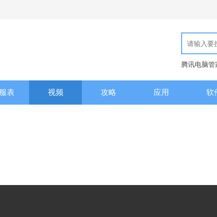
腾讯电脑管
现代汉语词
服表
视频
攻略
应用
软