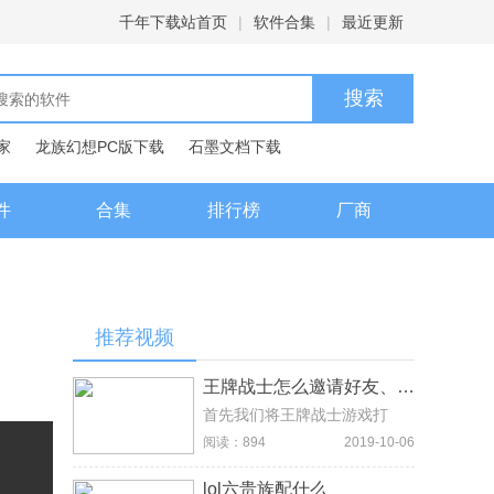
千年下载站首页
|
软件合集
|
最近更新
家
龙族幻想PC版下载
石墨文档下载
典下载
百度输入法下载
件
合集
排行榜
厂商
推荐视频
王牌战士怎么邀请好友、组队开黑
首先我们将王牌战士游戏打
开，进入游戏主界面，点击竞
阅读：894
2019-10-06
技对战先进入房间界面我们选
择模式之后，可以通过点击旁
lol六贵族配什么