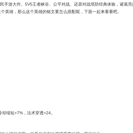
国民手游大作。5V5王者峡谷、公平对战、还原对战塔防经典体验，诸葛亮
这个英雄，那么这个英雄的铭文要怎么搭配呢，下面一起来看看吧。
冷却缩短+7%，法术穿透+24。