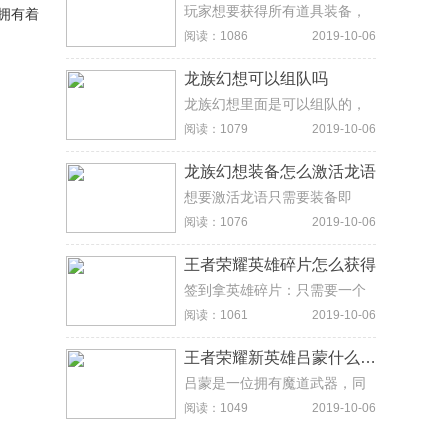
玩家想要获得所有道具装备，
拥有着
鲸伤害上限很高。
不仅需要有很好的运气，而且
阅读：1086
2019-10-06
还需要花费大量的时间去做任
务。
龙族幻想可以组队吗
龙族幻想里面是可以组队的，
进入游戏界面，如果游戏里面
阅读：1079
2019-10-06
有好友，直接点击右上角的组
队邀请即可。
龙族幻想装备怎么激活龙语
想要激活龙语只需要装备即
可，前往装备界面，在橙装及
阅读：1076
2019-10-06
以上等级的装备上，重新选择
未解锁的龙语。这个时候系统
王者荣耀英雄碎片怎么获得
会提示，是否用镜瞳解析龙语
并解锁，选择是，就能激活龙
签到拿英雄碎片：只需要一个
语了。
星期当中每天都记得去登录就
阅读：1061
2019-10-06
可以了，签到的奖励当中，其
中有一个就是英雄碎片。用点
王者荣耀新英雄吕蒙什么时候上线
券抽奖：如果你本来是用点券
购买过英雄的话，有剩余的，
吕蒙是一位拥有魔道武器，同
不妨去抽奖界面试一试，是20
时能够召唤灵体攻击的战士/刺
阅读：1049
2019-10-06
点券抽英雄那个界面哦，有几
客型英雄。另外根据曝光的信
率直接抽到英雄，也有可能抽
息来看，吕蒙独特技能是遁