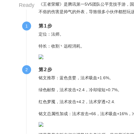
《王者荣耀》是腾讯第一5V5团队公平竞技手游，
Ready
不俗的伤害是帅气的外表，导致很多小伙伴都想玩
第1步
1
定位：法师。
特长：收割丶远程消耗。
第2步
2
铭文推荐：蓝色贪婪，法术吸血+1.6%。
绿色献祭，法术攻击+2.4，冷却缩短+0.7%。
红色梦魇，法术攻击+4.2，法术穿透+2.4.
铭文总属性加成：法术攻击+66，法术吸血+16%，