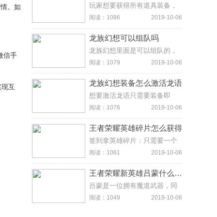
玩家想要获得所有道具装备，
剧情。如
不仅需要有很好的运气，而且
阅读：1086
2019-10-06
还需要花费大量的时间去做任
务。
龙族幻想可以组队吗
龙族幻想里面是可以组队的，
微信手
进入游戏界面，如果游戏里面
阅读：1079
2019-10-06
有好友，直接点击右上角的组
队邀请即可。
龙族幻想装备怎么激活龙语
实现互
想要激活龙语只需要装备即
可，前往装备界面，在橙装及
阅读：1076
2019-10-06
以上等级的装备上，重新选择
未解锁的龙语。这个时候系统
王者荣耀英雄碎片怎么获得
会提示，是否用镜瞳解析龙语
并解锁，选择是，就能激活龙
签到拿英雄碎片：只需要一个
语了。
星期当中每天都记得去登录就
阅读：1061
2019-10-06
可以了，签到的奖励当中，其
中有一个就是英雄碎片。用点
王者荣耀新英雄吕蒙什么时候上线
券抽奖：如果你本来是用点券
购买过英雄的话，有剩余的，
吕蒙是一位拥有魔道武器，同
不妨去抽奖界面试一试，是20
时能够召唤灵体攻击的战士/刺
阅读：1049
2019-10-06
点券抽英雄那个界面哦，有几
客型英雄。另外根据曝光的信
率直接抽到英雄，也有可能抽
息来看，吕蒙独特技能是遁