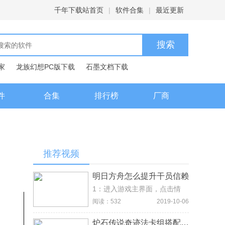
千年下载站首页
|
软件合集
|
最近更新
家
龙族幻想PC版下载
石墨文档下载
典下载
百度输入法下载
件
合集
排行榜
厂商
推荐视频
明日方舟怎么提升干员信赖
1：进入游戏主界面，点击情
报，这个界面点击信赖总览，
阅读：532
2019-10-06
就可以看到信赖度 2：点击游
戏主界面的基建选项，这里可
炉石传说奇迹法卡组搭配，环境利器奇迹法进阶指南