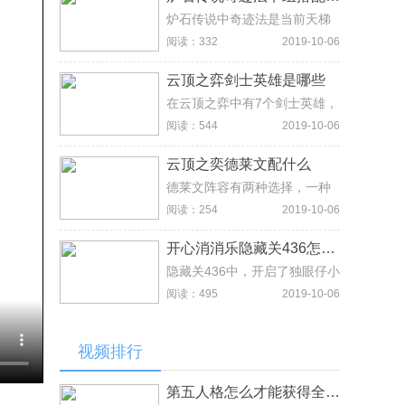
以提升信赖度，不同的设施点
击进驻干员都是可以提升信赖
炉石传说中奇迹法是当前天梯
度。3：每日4:00点之前进驻在
环境中很火的一套卡组，这套
阅读：332
2019-10-06
基建的干员，4:00过后可与其
构筑比较特殊的低费就是满编
进行交互提升信赖。
酒馆保镖和海巨人，同时带了
云顶之弈剑士英雄是哪些
安东尼，可以对抗快攻。
在云顶之弈中有7个剑士英雄，
分别是剑魔、德莱文、剑姬、
阅读：544
2019-10-06
船长、慎、亚索、卡密尔。
云顶之奕德莱文配什么
德莱文阵容有两种选择，一种
是走帝国流派，4帝国配上4斗
阅读：254
2019-10-06
士或者4骑士，以德莱文和乌鸦
为核心。另外一种就是6贵族3
开心消消乐隐藏关436怎么过
剑士阵容，贵族自带剑姬，另
外剑士选择德莱文和亚索。
隐藏关436中，开启了独眼仔小
动物，需要注意的就是独眼仔
阅读：495
2019-10-06
的功能，独眼仔最重要的特点
就是消除4次释放3个跟它同色
的直线特效。利用好这一点可
视频排行
以帮助进行通关。这个时候将
猫和小鸡进行互换就可以形成
猫头鹰的特效，接下来不断地
第五人格怎么才能获得全部东西，钻石购买及抽奖途径说明
进行小鸡和猫头鹰的交换。