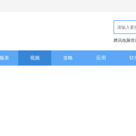
腾讯电脑管
现代汉语词
服表
视频
攻略
应用
软