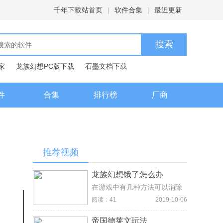
千年下载站首页
|
软件合集
|
最近更新
家
龙族幻想PC版下载
石墨文档下载
典下载
百度输入法下载
件
合集
排行榜
厂商
推荐视频
龙族幻想饿了怎么办
在游戏中有几种方法可以消除
饥饿值，首先玩家可以在明星
阅读：41
2019-10-06
商店买食物，然后在背包里面
使用食物，就可以补充饥饿
帝国德莱文玩法