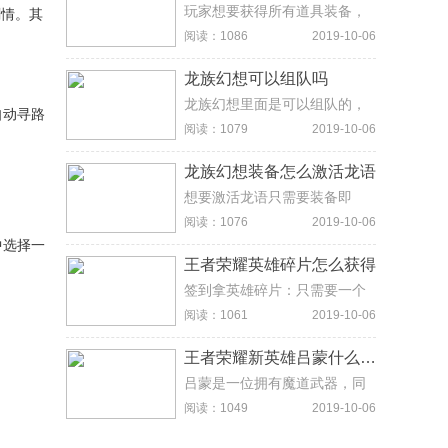
玩家想要获得所有道具装备，
剧情。其
好感+15。
不仅需要有很好的运气，而且
阅读：1086
2019-10-06
还需要花费大量的时间去做任
务。
龙族幻想可以组队吗
龙族幻想里面是可以组队的，
自动寻路
进入游戏界面，如果游戏里面
阅读：1079
2019-10-06
有好友，直接点击右上角的组
队邀请即可。
龙族幻想装备怎么激活龙语
想要激活龙语只需要装备即
可，前往装备界面，在橙装及
阅读：1076
2019-10-06
以上等级的装备上，重新选择
中选择一
未解锁的龙语。这个时候系统
王者荣耀英雄碎片怎么获得
会提示，是否用镜瞳解析龙语
并解锁，选择是，就能激活龙
签到拿英雄碎片：只需要一个
语了。
星期当中每天都记得去登录就
阅读：1061
2019-10-06
可以了，签到的奖励当中，其
中有一个就是英雄碎片。用点
王者荣耀新英雄吕蒙什么时候上线
券抽奖：如果你本来是用点券
购买过英雄的话，有剩余的，
吕蒙是一位拥有魔道武器，同
不妨去抽奖界面试一试，是20
时能够召唤灵体攻击的战士/刺
阅读：1049
2019-10-06
点券抽英雄那个界面哦，有几
客型英雄。另外根据曝光的信
率直接抽到英雄，也有可能抽
息来看，吕蒙独特技能是遁