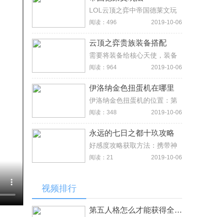
度，从而解除这个极度饥饿的
负面效果。
LOL云顶之弈中帝国德莱文玩
法主流有2大阵容，阵容1德莱
阅读：496
2019-10-06
文搭配虚空，阵容2德莱文搭配
骑士，给德莱文的装备首先火
云顶之弈贵族装备搭配
炮，跟据需要上暴击流神圣之
剑+无尽之刃或羊刀+绿叉。
需要将装备给核心天使，装备
为羊刀、电刀、青龙刀。羊刀
阅读：964
2019-10-06
需要反曲之弓加大棒，电刀需
要反曲之弓加眼泪，青龙刀需
伊洛纳金色扭蛋机在哪里
要大剑加眼泪。
伊洛纳金色扭蛋机的位置：第
一步：在地图上找到帕罗米
阅读：348
2019-10-06
亚；第二步：进入帕罗米亚的
城市，进入城市，打开地图，
永远的七日之都十玖攻略
就可以看到金色扭蛋的位置；
金色扭蛋会出你目前等级相等
好感度攻略获取方法：携带神
的橙装，部位随机，玩家可以
器使出战+1/次。日常巡查(注
阅读：21
2019-10-06
收集寻找金色扭蛋然后获得相
意非支线)+4/次(在有男性歌舞
关装备
伎町/女性购物广场所在区域是
+5/次)。在礼物界面赠送礼
视频排行
物。好感30：支线1，巡查城
区，好感+5，分别选择了1、
2。好感50：支线2，巡查古
第五人格怎么才能获得全部东西，钻石购买及抽奖途径说明
街，好感+5，好感70：高校，