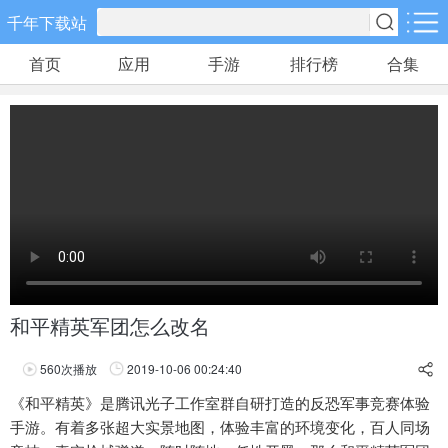
千年下载站
首页
应用
手游
排行榜
合集
手游分类
应用分类
卡牌回合
休闲益智
角色扮演
10款手游
34款手游
38款手游
棋牌游戏
飞行射击
动作格斗
0款手游
13款手游
4款手游
策略塔防
体育竞速
冒险解谜
15款手游
6款手游
5款手游
和平精英军团怎么改名
模拟经营
音乐舞蹈
儿童教育
560
次播放
2019-10-06 00:24:40
5款手游
0款手游
0款手游
享
《和平精英》是腾讯光子工作室群自研打造的反恐军事竞赛体验
手游。有着多张超大实景地图，体验丰富的环境变化，百人同场