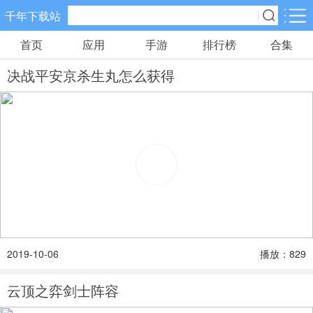
千年下载站
首页
应用
手游
排行榜
合集
手游分类
应用分类
决战平安京杀生丸怎么获得
卡牌回合
休闲益智
角色扮演
10款手游
34款手游
38款手游
棋牌游戏
飞行射击
动作格斗
0款手游
13款手游
4款手游
策略塔防
体育竞速
冒险解谜
15款手游
6款手游
5款手游
2019-10-06
播放：829
模拟经营
音乐舞蹈
儿童教育
5款手游
0款手游
0款手游
云顶之弈剑士阵容