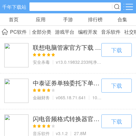
千年下载站
首页
应用
手游
排行榜
合集
手游分类
应用分类
PC软件
全部分类
游戏平台
编程开发
音乐软件
社交
卡牌回合
休闲益智
角色扮演
联想电脑管家官方下载 v13.0.1983
10款手游
34款手游
38款手游
下载
安全杀毒
v13.0.19832.233纯净版
55.6M
棋牌游戏
飞行射击
动作格斗
0款手游
13款手游
4款手游
中泰证券单独委托下单下载，中泰委托
下载
金融财务
v065.18.71.641
10.5M
策略塔防
体育竞速
冒险解谜
15款手游
6款手游
5款手游
闪电音频格式转换器官方下载，兼顾合
下载
模拟经营
音乐舞蹈
儿童教育
音乐软件
v3.1.2
27.8M