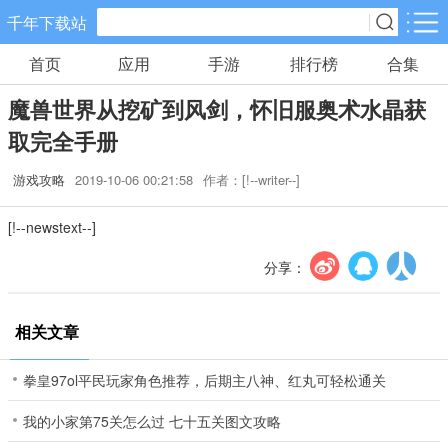
千年下载站
首页
应用
手游
排行榜
合集
手游分类
应用分类
魔兽世界从挖矿到风剑，怀旧服奥术水晶获
卡牌回合
休闲益智
角色扮演
取完全手册
10款手游
34款手游
38款手游
游戏攻略
2019-10-06 00:21:58
作者：[!--writer--]
棋牌游戏
飞行射击
动作格斗
[!--newstext--]
0款手游
13款手游
4款手游
分享：
策略塔防
体育竞速
冒险解谜
15款手游
6款手游
5款手游
相关文章
模拟经营
音乐舞蹈
儿童教育
拳皇97ol平民玩家角色推荐，后期主八神、红丸可轻松通关
5款手游
0款手游
0款手游
我的小家第75关怎么过 七十五关图文攻略