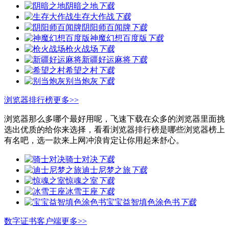
阴暗之地
下载
生存大作战
下载
阴阳师百闻牌
下载
神魔幻想百度版
下载
枪火战场
下载
新疆好运麻将
下载
希望之村
下载
别当炮灰
下载
浏览器排行榜
更多>>
浏览器那么多哪个最好用呢，飞速下载在众多的浏览器里面挑
选出优质的给你来选择，看看浏览器排行榜是哪些浏览器榜上
有名吧，选一款来上网冲浪肯定让你用起来舒心。
骑士对决
下载
迪士尼梦之旅
下载
惊魂之室
下载
冰雪王座
下载
宝宝益智填色涂色书
下载
数字证书客户端
更多>>