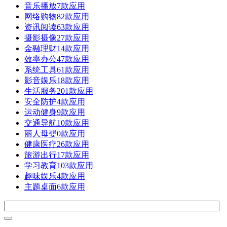
音乐播放
7款应用
网络购物
82款应用
资讯阅读
63款应用
摄影摄像
27款应用
金融理财
14款应用
效率办公
47款应用
系统工具
61款应用
影音娱乐
18款应用
生活服务
201款应用
安全防护
4款应用
运动健身
9款应用
交通导航
10款应用
丽人母婴
0款应用
健康医疗
26款应用
旅游出行
17款应用
学习教育
103款应用
趣味娱乐
4款应用
主题桌面
6款应用