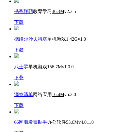
书香联萌
教育学习
36.3M
v2.3.5
下载
德维尔沙夫特塔
单机游戏
1.42G
v1.0
下载
武士零
单机游戏
156.7M
v1.0.0
下载
滴答清单
网络应用
16.4M
v5.2.0
下载
66网顺发票助手
办公软件
53.6M
v4.0.1.0