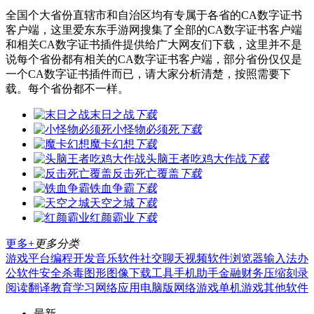
全国个大省份直辖市和自治区均有专属于各省的CA数字证书
客户端，这里爱东东手游网搜集了全部的CA数字证书客户端
和相关CA数字证书插件提供给广大网友们下载，这里并不是
说每个省份都有相关的CA数字证书客户端，部分省份仅仅是
一个CA数字证书插件而已，请大家分析清楚，按照需要下
载。每个省份都不一样。
末日之战
下载
小怪物必须死
下载
魔卡幻想
下载
头脑王者吃鸡大作战
下载
反击死亡覆盖
下载
铁血争霸
下载
天空之城
下载
红颜霸业
下载
更多+
更多分类
游戏平台
编程开发
音乐软件
社交聊天
视频软件
浏览器
输入法
办
公软件
安全杀毒
图形图像
下载工具
手机助手
金融财务
压缩刻录
阅读翻译
教育学习
网络应用
电脑版
网络游戏
单机游戏
其他软件
最新