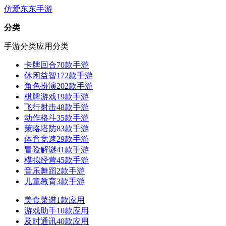
仿爱东东手游
分类
手游分类
应用分类
卡牌回合
70款手游
休闲益智
172款手游
角色扮演
202款手游
棋牌游戏
19款手游
飞行射击
48款手游
动作格斗
35款手游
策略塔防
83款手游
体育竞速
29款手游
冒险解谜
41款手游
模拟经营
45款手游
音乐舞蹈
2款手游
儿童教育
3款手游
美食菜谱
1款应用
游戏助手
10款应用
及时通讯
40款应用