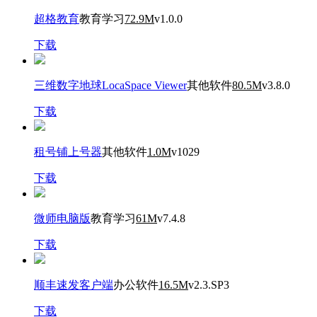
超格教育
教育学习
72.9M
v1.0.0
下载
三维数字地球LocaSpace Viewer
其他软件
80.5M
v3.8.0
下载
租号铺上号器
其他软件
1.0M
v1029
下载
微师电脑版
教育学习
61M
v7.4.8
下载
顺丰速发客户端
办公软件
16.5M
v2.3.SP3
下载