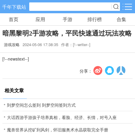
千年下载站
首页
应用
手游
排行榜
合集
手游分类
应用分类
暗黑黎明2手游攻略，平民快速通过玩法攻略
卡牌回合
休闲益智
角色扮演
游戏攻略
2024-05-06 17:38:35
作者：[!--writer--]
10款手游
34款手游
38款手游
[!--newstext--]
棋牌游戏
飞行射击
动作格斗
0款手游
13款手游
4款手游
分享：
策略塔防
体育竞速
冒险解谜
相关文章
15款手游
6款手游
5款手游
到梦空间怎么签到 到梦空间签到方式
模拟经营
音乐舞蹈
儿童教育
大话西游手游孩子培养真相，看脸、经济、长情，对号入座
5款手游
0款手游
0款手游
魔兽世界从挖矿到风剑，怀旧服奥术水晶获取完全手册