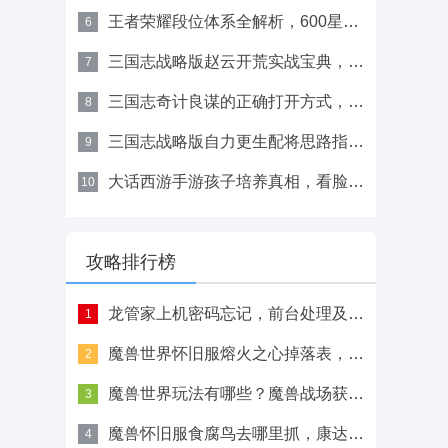
果有相同的人或者对方隐藏
王者荣耀段位体系全解析，600星仍未解锁深渊王者
6
了战绩，都可能说明存在情
侣关系。
三国志战略版赵云开荒实战宝典，单刷战法、阵容搭配与属性加点
7
三国志奇计良谋的正确打开方式，如何利用速度属性实现双核压制
8
三国志战略版自力更生配将思路指南，如何将账号价值最大化
9
大话西游手游孩子培养真相，看脸、经济、长情，对号入座
10
攻略排行榜
龙管家上机密码忘记，前台处理及扫码上机解决办法
1
魔兽世界怀旧服熔火之心掉落表，全BOSS掉落列表大全
2
魔兽世界玩法有哪些？魔兽战场获胜攻略
3
魔兽怀旧服食腐鸟去哪里抓，康达尔、余烬之翼等稀有坐标及技能解析
4