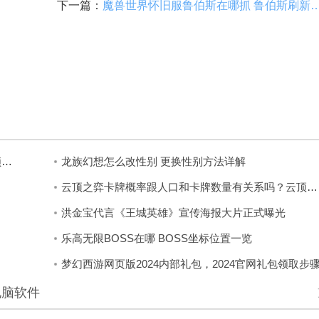
下一篇：
魔兽世界怀旧服鲁伯斯在哪抓 鲁伯
原神忘却之峡全攻略，入口位置+解密流程+秘境解锁条件
龙族幻想怎么改性别 更换性别方法详解
云顶之弈卡牌概率跟人口和卡牌数量有关系吗？云顶之弈s8.5各等级卡牌的概率介绍
洪金宝代言《王城英雄》宣传海报大片正式曝光
乐高无限BOSS在哪 BOSS坐标位置一览
梦幻西游网页版2024内部礼包，2024官网礼包领取步
电脑软件