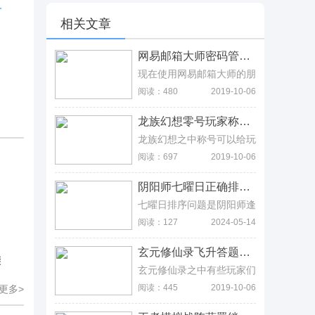
斯刷新点详解
相关文章
网易邮箱大师密码管理指南，密码管理+多设备同步全解析 网易邮箱大师密码管理指南，密码管理+多设备同步全解析
现在使用网易邮箱大师的朋
友越来越多，那么使用过程
阅读：480
2019-10-06
里，想改密码或者忘记密码
了怎么办呢?
龙族幻想零号玩家称号怎么获得 零号玩家头衔怎么获得 龙族幻想零号玩家称号怎么获得 零号玩家头衔怎么获得
龙族幻想之中称号可以给玩
家增加一定的属性，并且也
阅读：697
2019-10-06
可以看起来更加厉害，那么
龙族幻想零号玩家称号怎么
阴阳师七曜日正确排序分享，记住七曜日口诀快速回答 阴阳师七曜日正确排序分享，记住七曜日口诀快速回答
获得，零号玩家头衔怎么获
得呢?就让小编来带你走近
七曜日排序问题是阴阳师逢
答案吧。
魔密信的一道问题考验，玩
阅读：127
2024-05-14
家需要正确的选择出七曜日
的排序，而选项包括月日金
玄元修仙录飞升答题答案大全 飞升问题怎么回答 玄元修仙录飞升答题答案大全 飞升问题怎么回答
木水火土、日月水火木金
骤
土、日月金木水火土，其中
玄元修仙录之中有些玩家们
正确的答案就是日月水火木
将飞升关卡闯过之后，却卡
阅读：445
2019-10-06
更多>
金土，也就是第二个答案，
在了接引人给出的一些问题
如果玩家记不住正确的顺序
上面，毕竟回答正确了有丰