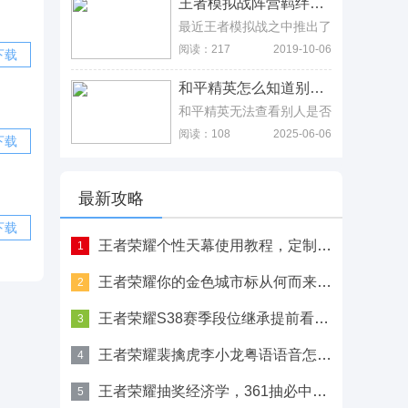
王者模拟战阵营羁绊效果大全 王者荣耀自走棋阵营图表介绍 王者模拟战阵营羁绊效果大全 王者荣耀自走棋阵营图表介绍
的话，也可以回到大厅之中
富的奖励，那么飞升问题怎
的地藏像前面查看。
么回答呢?就让小编带你走
最近王者模拟战之中推出了
进玄元修仙录飞升答题答案
阵营与职业两大羁绊玩法，
阅读：217
2019-10-06
下载
大全了解一下吧。
其中阵营羁绊多达八种，为
了让更多没有接触到体验服
和平精英怎么知道别人有对象？3种间接判断技巧实测 和平精英怎么知道别人有对象？3种间接判断技巧实测
游戏的玩家提前了解到该模
式的具体玩法，小编特意带
和平精英无法查看别人是否
来了王者模拟战阵营羁绊效
有情侣关系，包括闺蜜、死
阅读：108
2025-06-06
下载
果大全，王者荣耀自走棋阵
党、挚友、姐弟、兄妹都无
营图表介绍。
法查看，因为关系属于隐私
问题，因此不能在主页中显
示，除非同时排到这两个
最新攻略
人，在主界面就能查看了。
虽然不能直接查看对方是不
下载
是有情侣cp的关系，但可
王者荣耀个性天幕使用教程，定制界面两步解锁、新手也能会
1
以在好友界面选择【亲密关
系】，选择需要查看的好
王者荣耀你的金色城市标从何而来，详解绝版“城市英雄”称号
2
友，再选择和他成为恋人，
由于恋人只能有一个，因此
王者荣耀S38赛季段位继承提前看，青铜白银不掉段
3
如果对方有情侣关系，则会
提示无法建立关系，事后也
王者荣耀裴擒虎李小龙粤语语音怎么开，这些经典台词用粤语说更有味道
4
可以狡辩一下说自己点错
了。最后就是通过查看战绩
的方式了，看看对方每局是
王者荣耀抽奖经济学，361抽必中、零氪玩家的辛酸泪
5
否有和相同的人一起玩，如