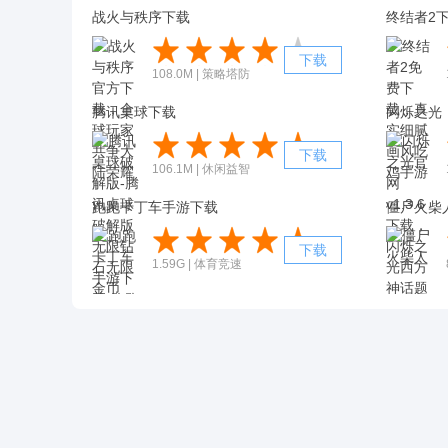
战火与秩序下载
终结者2
下载
108.0M | 策略塔防
腾讯桌球下载
闪烁之光
下载
106.1M | 休闲益智
跑跑卡丁车手游下载
下载
1.59G | 体育竞速