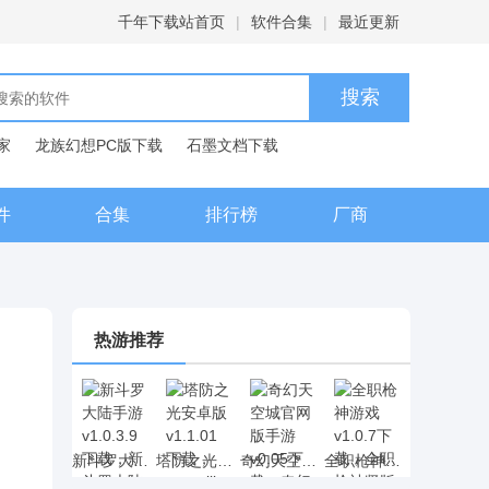
千年下载站首页
|
软件合集
|
最近更新
家
龙族幻想PC版下载
石墨文档下载
典下载
百度输入法下载
件
合集
排行榜
厂商
热游推荐
新斗罗大陆手游 v1.0.3.9下载，新斗罗大陆动漫卡牌手游下载
塔防之光安卓版 v1.1.01下载，rougelike元素的塔防之光策略塔防网游下载
奇幻天空城官网版手游 v0.05下载，奇幻天空城二次元RPG手游下载
全职枪神游戏 v1.0.7下载，全职枪神竖版射击手游下载