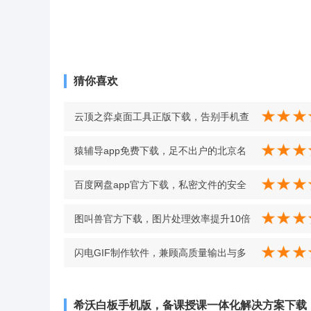
猜你喜欢
云顶之弈桌面工具正版下载，告别手机查
攻略 v2.0.3
猿辅导app免费下载，足不出户的北京名
校课堂体验 v6.37.0
百度网盘app官方下载，私密文件的安全
存储指南 v6.5.0.3
图叫兽官方下载，图片处理效率提升10倍
v3.1.1
闪电GIF制作软件，兼顾高质量输出与多
参数调整的GIF制作利器 v7.2.2.0
希沃白板手机版，备课授课一体化解决方案下载