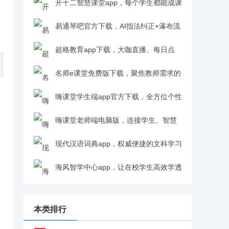
备神器v3.0
开十二智慧课堂app，每个学生都能成课
堂主角v2.0.8
易通琴吧官方下载，AI指法纠正+瀑布流
跟弹v1.2
超格教育app下载，大咖直播、每日点
拨、一站式教育培训解决方案v1.0.0
名师e课堂免费版下载，聚焦教师需求的
教育应用v1.0.0.9
嗨课堂学生端app官方下载，全方位个性
化辅导、助你攻克学习难关v2.3.0.0
嗨课堂老师端电脑版，连接学生、智慧
教学、兼职授课的得力助手v2.3.0.0
现代汉语词典app，权威便捷的文科学习
辞典v3.4.0
海风智学中心app，让在校学生高效学透
知识点v3.2.3
本类排行