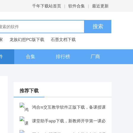
千年下载站首页
|
软件合集
|
最近更新
家
龙族幻想PC版下载
石墨文档下载
典下载
百度输入法下载
件
合集
排行榜
厂商
推荐下载
鸿合π交互教学软件正版下载，备课授课
一站式解决v8.3.0
课堂助手app下载，新教师开学第一课必