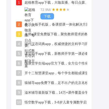
1
超格教育app下载，大咖直播、每日点拨、一站式教育培训解决方案
72.9M
/
下载
2
希沃白板手机版，备课授课一体化解决方案
3
名师e课堂免费版下载，聚焦教师需求的教育应用
4
现代汉语词典app，权威便捷的文科学习辞典
5
课堂助手app下载，新教师开学第一课必备神器
6
嗨课堂学生端app官方下载，全方位个性化辅导、助你攻克学习难关
7
开十二智慧课堂app，每个学生都能成课堂主角
8
猿辅导app免费下载，足不出户的北京名校课堂体验
9
溢米辅导最新版下载，14万+课件覆盖全学科
10
悟空数学app下载，3-8岁儿童专属数学启蒙工具