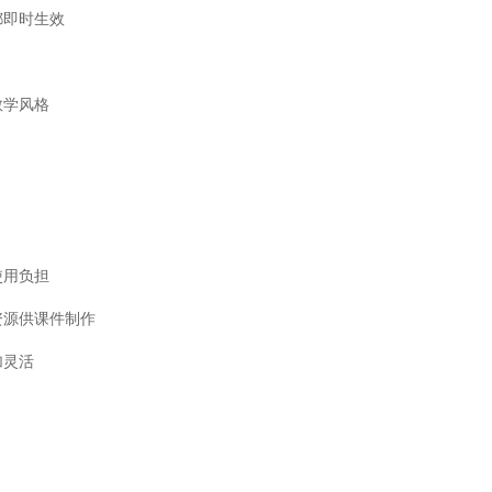
都即时生效
教学风格
使用负担
资源供课件制作
加灵活