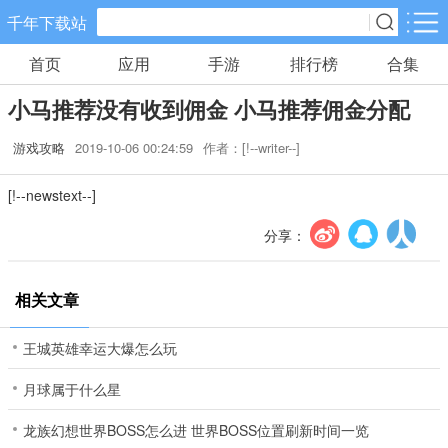
千年下载站
首页
应用
手游
排行榜
合集
手游分类
应用分类
小马推荐没有收到佣金 小马推荐佣金分配
卡牌回合
休闲益智
角色扮演
游戏攻略
2019-10-06 00:24:59
作者：[!--writer--]
10款手游
34款手游
38款手游
[!--newstext--]
棋牌游戏
飞行射击
动作格斗
0款手游
13款手游
4款手游
分享：
策略塔防
体育竞速
冒险解谜
相关文章
15款手游
6款手游
5款手游
王城英雄幸运大爆怎么玩
模拟经营
音乐舞蹈
儿童教育
月球属于什么星
5款手游
0款手游
0款手游
龙族幻想世界BOSS怎么进 世界BOSS位置刷新时间一览