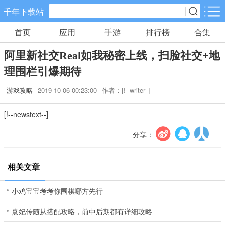
千年下载站
首页
应用
手游
排行榜
合集
手游分类
应用分类
阿里新社交Real如我秘密上线，扫脸社交+地
卡牌回合
休闲益智
角色扮演
理围栏引爆期待
10款手游
34款手游
38款手游
游戏攻略
2019-10-06 00:23:00
作者：[!--writer--]
棋牌游戏
飞行射击
动作格斗
[!--newstext--]
0款手游
13款手游
4款手游
分享：
策略塔防
体育竞速
冒险解谜
15款手游
6款手游
5款手游
相关文章
模拟经营
音乐舞蹈
儿童教育
小鸡宝宝考考你围棋哪方先行
5款手游
0款手游
0款手游
熹妃传随从搭配攻略，前中后期都有详细攻略