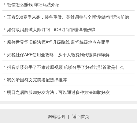
链信怎么赚钱 详细玩法介绍
王者S38赛季来袭，装备重做、英雄调整与全新“增益符”玩法前瞻
如何取消测试大师订阅，iOS订阅管理详细步骤
魔兽世界怀旧服法师A怪升级路线 刷怪练级地点在哪里
湘税社保APP使用全攻略，从个人缴费到代缴操作详解
抖音哈喽分手了不难过原视频 哈喽分手了好难过那首歌是什么
我的帝国符文完美搭配选择推荐
明日之后跨服加好友方法，可以通过多种方法加取好友
网站地图
|
返回首页