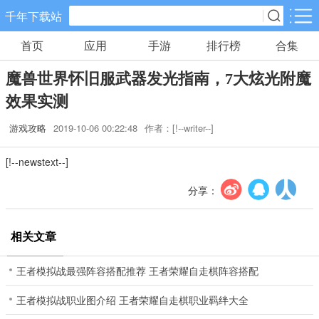
千年下载站
首页
应用
手游
排行榜
合集
手游分类
应用分类
魔兽世界怀旧服武器发光指南，7大炫光附魔
卡牌回合
休闲益智
角色扮演
效果实测
10款手游
34款手游
38款手游
游戏攻略
2019-10-06 00:22:48
作者：[!--writer--]
棋牌游戏
飞行射击
动作格斗
[!--newstext--]
0款手游
13款手游
4款手游
分享：
策略塔防
体育竞速
冒险解谜
15款手游
6款手游
5款手游
相关文章
模拟经营
音乐舞蹈
儿童教育
王者模拟战最强阵容搭配推荐 王者荣耀自走棋阵容搭配
5款手游
0款手游
0款手游
王者模拟战职业图介绍 王者荣耀自走棋职业羁绊大全