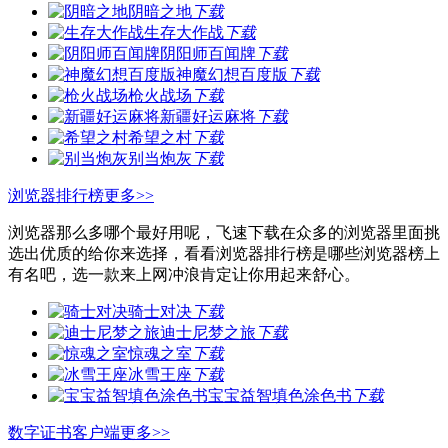
阴暗之地
下载
生存大作战
下载
阴阳师百闻牌
下载
神魔幻想百度版
下载
枪火战场
下载
新疆好运麻将
下载
希望之村
下载
别当炮灰
下载
浏览器排行榜
更多>>
浏览器那么多哪个最好用呢，飞速下载在众多的浏览器里面挑
选出优质的给你来选择，看看浏览器排行榜是哪些浏览器榜上
有名吧，选一款来上网冲浪肯定让你用起来舒心。
骑士对决
下载
迪士尼梦之旅
下载
惊魂之室
下载
冰雪王座
下载
宝宝益智填色涂色书
下载
数字证书客户端
更多>>