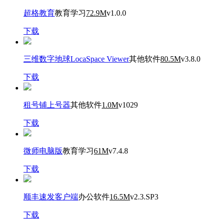
超格教育
教育学习
72.9M
v1.0.0
下载
三维数字地球LocaSpace Viewer
其他软件
80.5M
v3.8.0
下载
租号铺上号器
其他软件
1.0M
v1029
下载
微师电脑版
教育学习
61M
v7.4.8
下载
顺丰速发客户端
办公软件
16.5M
v2.3.SP3
下载