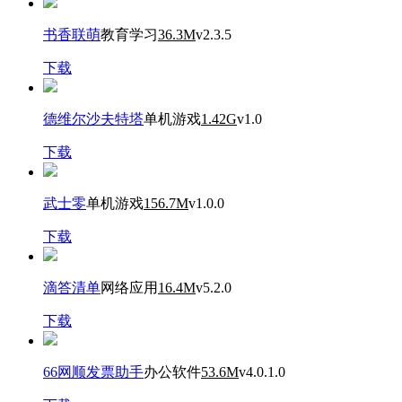
书香联萌
教育学习
36.3M
v2.3.5
下载
德维尔沙夫特塔
单机游戏
1.42G
v1.0
下载
武士零
单机游戏
156.7M
v1.0.0
下载
滴答清单
网络应用
16.4M
v5.2.0
下载
66网顺发票助手
办公软件
53.6M
v4.0.1.0