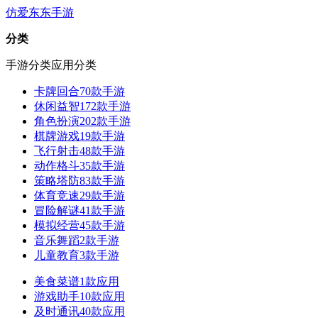
仿爱东东手游
分类
手游分类
应用分类
卡牌回合
70款手游
休闲益智
172款手游
角色扮演
202款手游
棋牌游戏
19款手游
飞行射击
48款手游
动作格斗
35款手游
策略塔防
83款手游
体育竞速
29款手游
冒险解谜
41款手游
模拟经营
45款手游
音乐舞蹈
2款手游
儿童教育
3款手游
美食菜谱
1款应用
游戏助手
10款应用
及时通讯
40款应用