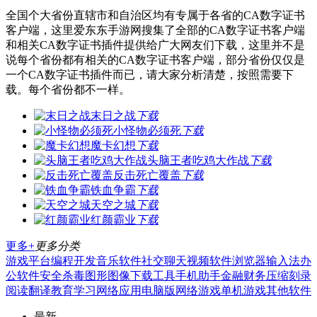
全国个大省份直辖市和自治区均有专属于各省的CA数字证书
客户端，这里爱东东手游网搜集了全部的CA数字证书客户端
和相关CA数字证书插件提供给广大网友们下载，这里并不是
说每个省份都有相关的CA数字证书客户端，部分省份仅仅是
一个CA数字证书插件而已，请大家分析清楚，按照需要下
载。每个省份都不一样。
末日之战
下载
小怪物必须死
下载
魔卡幻想
下载
头脑王者吃鸡大作战
下载
反击死亡覆盖
下载
铁血争霸
下载
天空之城
下载
红颜霸业
下载
更多+
更多分类
游戏平台
编程开发
音乐软件
社交聊天
视频软件
浏览器
输入法
办
公软件
安全杀毒
图形图像
下载工具
手机助手
金融财务
压缩刻录
阅读翻译
教育学习
网络应用
电脑版
网络游戏
单机游戏
其他软件
最新