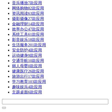
音乐播放
7款应用
网络购物
82款应用
资讯阅读
63款应用
摄影摄像
27款应用
金融理财
14款应用
效率办公
47款应用
系统工具
61款应用
影音娱乐
18款应用
生活服务
201款应用
安全防护
4款应用
运动健身
9款应用
交通导航
10款应用
丽人母婴
0款应用
健康医疗
26款应用
旅游出行
17款应用
学习教育
103款应用
趣味娱乐
4款应用
主题桌面
6款应用