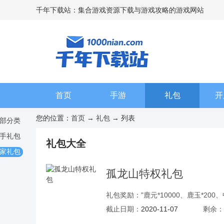
千年下载站：集合游戏资源下载与游戏攻略的游戏网站
首页
手游
礼包
开
您的位置：
首页
→
礼包
→ 列表
部分类
手礼包
礼包大全
家礼包
孤龙山特权礼包
礼包奖励："鹿元*10000、鹿玉*200、
截止日期：
2020-11-07
剩余：