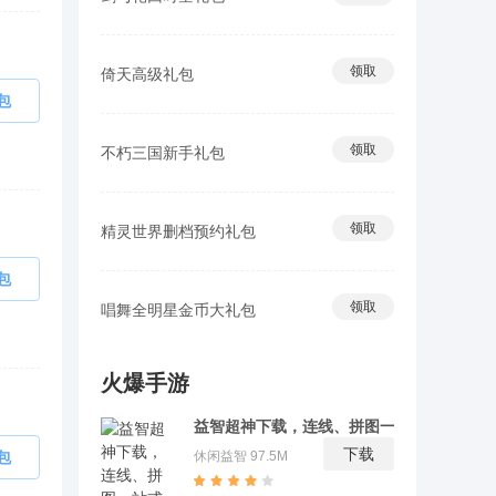
领取
倚天高级礼包
包
领取
不朽三国新手礼包
领取
精灵世界删档预约礼包
包
领取
唱舞全明星金币大礼包
火爆手游
益智超神下载，连线、拼图一站式益智体
验
下载
包
休闲益智
97.5M