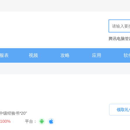
腾讯电脑管
现代汉语词
服表
视频
攻略
应用
软
领取礼
中级经验书*20"
100%
平台：