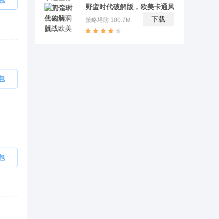
包
野蛮时代破解版，欧美卡通风战争策略手
游
下载
策略塔防
100.7M
包
包