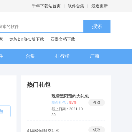
千年下载站首页
|
软件合集
|
最近更新
家
龙族幻想PC版下载
石墨文档下载
典下载
百度输入法下载
件
合集
排行榜
厂商
热门礼包
瑰雪黑阳预约大礼包
剩余礼包：
95%
领取
截止日期：2021-10-
包
30
领取
剑与轮回时空礼包