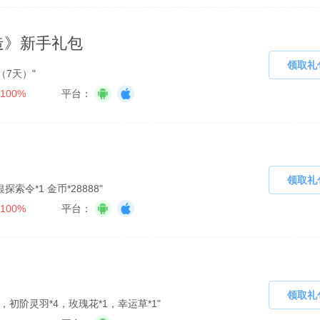
造》新手礼包
领取礼
（7天）"
100%
平台：
领取礼
探索令*1 金币*28888"
100%
平台：
领取礼
，初阶灵羽*4，玫瑰花*1，幸运草*1"