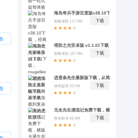
海岛奇兵手游百度版v38.10下载 ，经典
的海岛奇兵策略手游下载
下载
策略塔防
117.5M
包
塔防之光安卓版 v1.1.01下载，
rougelike元素的塔防之光策略塔防网游
下载
策略塔防
167.9M
下载
进度条先生最新版下载，从简单加载到复
杂平衡的进阶技巧
下载
休闲益智
23.5M
包
无名先生漂流记免费下载，横版卡通生存
与荒岛求生的脑洞挑战
下载
角色扮演
66.8M