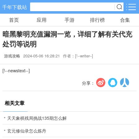
千年下载站
首页
应用
手游
排行榜
合集
手游分类
应用分类
暗黑黎明充值漏洞一览，详细了解有关代充
卡牌回合
休闲益智
角色扮演
处罚等说明
10款手游
34款手游
38款手游
游戏攻略
2024-05-06 16:28:21
作者：[!--writer--]
棋牌游戏
飞行射击
动作格斗
[!--newstext--]
0款手游
13款手游
4款手游
分享：
策略塔防
体育竞速
冒险解谜
15款手游
6款手游
5款手游
相关文章
模拟经营
音乐舞蹈
儿童教育
天天象棋残局挑战135期怎么解
5款手游
0款手游
0款手游
玄元修仙录怎么炼丹