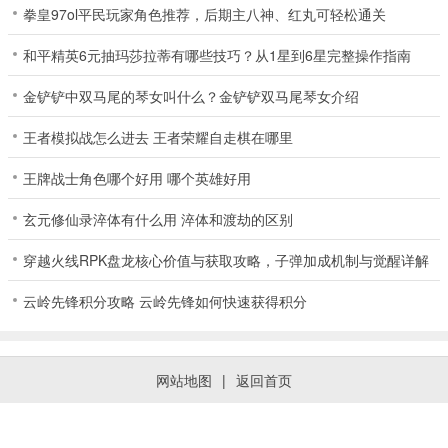
拳皇97ol平民玩家角色推荐，后期主八神、红丸可轻松通关
和平精英6元抽玛莎拉蒂有哪些技巧？从1星到6星完整操作指南
金铲铲中双马尾的琴女叫什么？金铲铲双马尾琴女介绍
王者模拟战怎么进去 王者荣耀自走棋在哪里
王牌战士角色哪个好用 哪个英雄好用
玄元修仙录淬体有什么用 淬体和渡劫的区别
穿越火线RPK盘龙核心价值与获取攻略，子弹加成机制与觉醒详解
云岭先锋积分攻略 云岭先锋如何快速获得积分
网站地图
|
返回首页