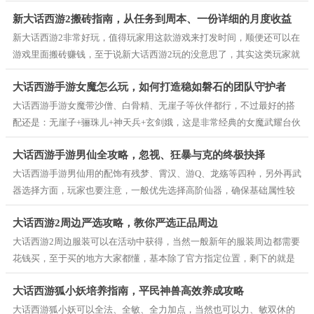
强化天资后的厉害之处，而本文为了让玩家更好了解大话2女侠客真是数
新大话西游2搬砖指南，从任务到周本、一份详细的月度收益
据，就给出了一些大话2女侠客培养建议，同时也收集了女侠客造型点评
意见，可以说所有意见都来自于玩家，和作者没有任何关系，而作者只
新大话西游2非常好玩，值得玩家用这款游戏来打发时间，顺便还可以在
账本
是选择收集和转载。
游戏里面搬砖赚钱，至于说新大话西游2玩的没意思了，其实这类玩家就
是玩腻了，毕竟这个游戏只要玩家不跟着策划的玩法走，那基本就不氪
大话西游手游女魔怎么玩，如何打造稳如磐石的团队守护者
金也能玩，对此本文就根据常规搬砖方法来讲解，教会新手玩大话西游2
用什么角色最省钱，其中最关键的还是新区选择，选对区后搬砖赚钱，
大话西游手游女魔带沙僧、白骨精、无崖子等伙伴都行，不过最好的搭
自然有土豪玩家买单。
配还是：无崖子+骊珠儿+神天兵+玄剑娥，这是非常经典的女魔武耀台伙
伴搭配，即便是如今的2025跨时代版本，有很多新的玩法出炉，从而淘
大话西游手游男仙全攻略，忽视、狂暴与克的终极抉择
汰掉不少老版本套路，但这套玩法还是能在PVP中崛起，即便是刷副
本，也有一战之力，当然副本竞速就没有这样的搭配了，毕竟土豪竞速
大话西游手游男仙用的配饰有残梦、霄汉、游Q、龙殇等四种，另外再武
都是当前最热门的顶配伙伴搭配。
器选择方面，玩家也要注意，一般优先选择高阶仙器，确保基础属性较
高，这样才能让套装配饰的属性发挥出来，至于衣帽可以选择五六级神
大话西游2周边严选攻略，教你严选正品周边
兵，项链和鞋子则是用高装就行了，当然如果是土豪玩家，那基本全都
是神兵，不用问为什么，因为有钱任性。
大话西游2周边服装可以在活动中获得，当然一般新年的服装周边都需要
花钱买，至于买的地方大家都懂，基本除了官方指定位置，剩下的就是
大家都熟悉的APP里面了，至于真假就要自己辨别了，而本文教的只是
大话西游狐小妖培养指南，平民神兽高效养成攻略
让大家学会看大话西游2周边产品，从而知道如何严选大话西游2周边，
特别是严选西游长安大保健礼盒，玩家一定要根据自身情况去选择。
大话西游狐小妖可以全法、全敏、全力加点，当然也可以力、敏双休的