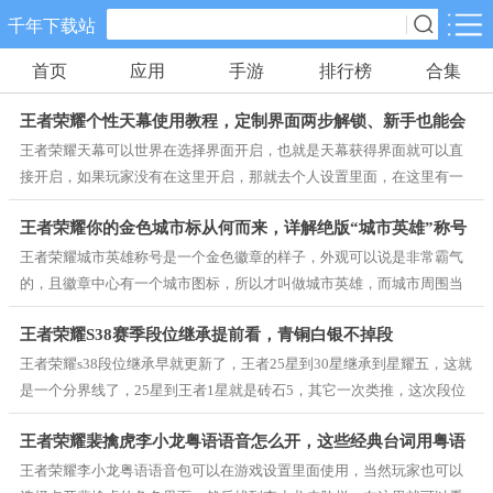
千年下载站
首页
应用
手游
排行榜
合集
手游分类
应用分类
王者荣耀个性天幕使用教程，定制界面两步解锁、新手也能会
卡牌回合
休闲益智
角色扮演
王者荣耀天幕可以世界在选择界面开启，也就是天幕获得界面就可以直
10款手游
34款手游
38款手游
接开启，如果玩家没有在这里开启，那就去个人设置里面，在这里有一
个个性天幕选项，玩家点击个性天幕，就可以选择自己拥有的个性天幕
棋牌游戏
飞行射击
动作格斗
王者荣耀你的金色城市标从何而来，详解绝版“城市英雄”称号
看，选择方法也很简单，那也是点一下，然后使用确认就行了，可以说
0款手游
13款手游
4款手游
没有什么难度，只是一些新手不熟悉游戏界面，所以才出现不知道如何
王者荣耀城市英雄称号是一个金色徽章的样子，外观可以说是非常霸气
设置个性天幕的情况。
的，且徽章中心有一个城市图标，所以才叫做城市英雄，而城市周围当
然还是有光芒和对应的城镇纹理，但想要获得这个称号，那就要参与全
策略塔防
体育竞速
冒险解谜
王者荣耀S38赛季段位继承提前看，青铜白银不掉段
名电竞，并且要在对局中奖徽章升到4级贡献，这样才能拿到相对于的市
15款手游
6款手游
5款手游
标，不过如今版本这个称号却拿不到了，毕竟全名电竞模式已经没了，
王者荣耀s38段位继承早就更新了，王者25星到30星继承到星耀五，这就
至于腾讯什么时候再次开放，那就得看官方意思了。
是一个分界线了，25星到王者1星就是砖石5，其它一次类推，这次段位
模拟经营
音乐舞蹈
儿童教育
继承和以往有所不同，主要是当前赛季的王者段位玩家太多了，所以为
5款手游
0款手游
0款手游
王者荣耀裴擒虎李小龙粤语语音怎么开，这些经典台词用粤语
了在S38赛季拉开差距，所以才有了这种段位继承的规则，至于S38赛季
后面的段位继承情况就只有等官方消息了，毕竟当前的时间段，正式S38
王者荣耀李小龙粤语语音包可以在游戏设置里面使用，当然玩家也可以
说更有味道