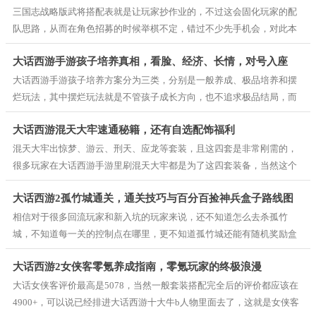
谋对这两人来说不算负面，但却让敌人能造成较大范围的负面效果，至
三国志战略版武将搭配表就是让玩家抄作业的，不过这会固化玩家的配
于八门则是和奇计良谋战法一起用的最佳选择了。
队思路，从而在角色招募的时候举棋不定，错过不少先手机会，对此本
文就通过三国志战略版配将表向大家讲述三国志战略版配将思路，从而
大话西游手游孩子培养真相，看脸、经济、长情，对号入座
让更多新手告别三国志战略版配将模拟器、小程序等工具，在没有软件
的帮助下，找到适合自己的三国志战略版队伍，最后将自己账号的价值
大话西游手游孩子培养方案分为三类，分别是一般养成、极品培养和摆
最大化的发挥出来，这就是零氪玩家的顶级玩法思路了。
烂玩法，其中摆烂玩法就是不管孩子成长方向，也不追求极品结局，而
一般养成就是开启完美结局就好，而极品养成，不仅要孩子有一个完美
大话西游混天大牢速通秘籍，还有自选配饰福利
的结局，连高级隐藏结局都开启，只要是能增加孩子属性的办法都会去
做，当然这样养成一个孩子的成本也不低，不是土豪玩家，也就是是说
混天大牢出惊梦、游云、刑天、应龙等套装，且这四套是非常刚需的，
不打算氪金的玩家，还是不建议这样养成的。
很多玩家在大话西游手游里刷混天大牢都是为了这四套装备，当然这个
副本其实还不止这些套装，还有玄冥、霄汉、蚩尤、九幽、相柳、卧
大话西游2孤竹城通关，通关技巧与百分百捡神兵盒子路线图
龙、戳仙等套装，更有秋水、无为、玄通、雅声、无咎、菩提、黯魂、
残梦、乾坤、化蝶、司命、罗睺、紧那罗等套装部件，剩下的龙殇、兰
相信对于很多回流玩家和新入坑的玩家来说，还不知道怎么去杀孤竹
心、鲲鹏、地藏、幻影、卧雪、烟霞、摄魂、断鬼、涅槃、璇玑、战
城，不知道每一关的控制点在哪里，更不知道孤竹城还能有随机奖励盒
意、沧海、天威、青阳等套装就是随机出现了，要是遇到卜算大师李淳
子可以捡，那今天小编就给大家详细讲解这些问题，主要是分享每一关
大话西游2女侠客零氪养成指南，零氪玩家的终极浪漫
风还能自选配饰掉落。
的击杀流程和“百分百”捡到盒子的一个方法，毕竟盒子有几率得神兵，
其次就是躲开小号搬砖孤竹城也有较多的收入，不想充钱又很想玩好一
大话女侠客评价最高是5078，当然一般套装搭配完全后的评价都应该在
点的话，就建议多用小号养大号了。
4900+，可以说已经排进大话西游十大牛b人物里面去了，这就是女侠客