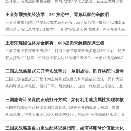
赛季才开不久的时候。
选择点开裴擒虎的角色界面，然后找到李小龙皮肤栏，在这里就可以看
到李小龙皮肤语音设置选项了，当然前提是玩家要购买了李小龙的语音
王者荣耀抽奖经济学，361抽必中、零氪玩家的辛酸泪
包，要是没有购买的玩家，那当然是使用不了，而买了皮肤和语音包的
玩家，就自己去角色界面设置粤语版的李小龙皮肤语音吧！
王者荣耀抽荣耀水晶要360抽才满幸运值，满了后只需一抽就可以抽出荣
耀水晶，所以总共要361抽才行，但这换算从人民币的话，差不多要充值
两三千左右，即便是打着期间，玩家五折优惠抽奖，差不多也要1500元
王者荣耀段位体系全解析，600星仍未解锁深渊王者
左右才能拿下一颗荣耀水晶，对此，建议平民玩家看看这个抽奖活动就
好，且每期战令还能白嫖几次抽奖机会，活动也能白嫖荣耀水晶抽奖
王者荣耀没有深渊王者段位，目前王者荣耀星数最多也就600左右，还没
券，对此零氪玩家就只能三个月拿一点救济，至于何时抽到荣耀水晶，
有人打到999颗星，所以就没有人达成深渊王者段位，当然即便是600星
九年王者荣耀零氪老玩家默默留下了眼泪。
的玩家，且即便是600星的玩家，段位还是在传奇王者没有变化，这和王
三国志战略版赵云开荒实战宝典，单刷战法、阵容搭配与属性
者100星的差距不大，不过如今王者荣耀推出了健康管理系统，每天打游
戏次数和时长有限制，这主要是因为有曾经有一个辅助玩家打上520颗星
三国志战略版赵云开荒作为主将带威谋靡亢和草船借箭战法，而作为副
加点
猝死，所以王者荣耀就出台了健康管理系统，这也就导致玩家一个账号
将则可以选择救援、横扫千军、后发制人、自愈、绝地反击等战法，且
上分有限制了。
在没有觉醒前都可以用这些战服，而后期赵云一定不能少了威谋靡亢战
三国志奇计良谋的正确打开方式，如何利用速度属性实现双核
法，至于草船借箭战法就看情况搭配了，不一样非要选择草船借箭，也
可以选择横扫千军、盛气凌敌、夺魂挟魄等战法，反正主要是看赵云是
三国志战略版奇计良谋是和暂避其锋用法差不多的战法，来源于鲁肃、
压制
作为主将还是副将玩，毕竟主副将的战法搭配是不同的。
蒋琬武将，很多人都发出令人称奇的疑问，那就是“三国志战略版奇计良
谋有用吗”，在这里明确告诉大家，奇计良谋战法非常有用，特别是在鲁
三国志战略版自力更生配将思路指南，如何将账号价值最大化
肃弓枪盾及内政蒋琬的玩法体系里面，这个战法就是神级，毕竟奇计良