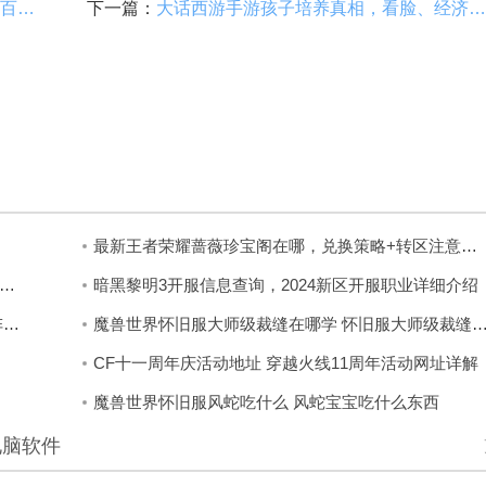
大话西游2孤竹城通关，通关技巧与百分百捡神兵盒子路线图
下一篇：
大话西游手游孩子培养真相，看脸、经济、长情，对号入座
最新王者荣耀蔷薇珍宝阁在哪，兑换策略+转区注意事项
幻西游长安保卫战最全流程解析，刷积分冲排名必备攻略
暗黑黎明3开服信息查询，2024新区开服职业详细介绍
王者模拟战射手羁绊效果介绍 王者荣耀自走棋射手阵容效果
魔兽世界怀旧服大师级裁缝在哪学 怀旧服大师级裁
CF十一周年庆活动地址 穿越火线11周年活动网址详解
魔兽世界怀旧服风蛇吃什么 风蛇宝宝吃什么东西
电脑软件