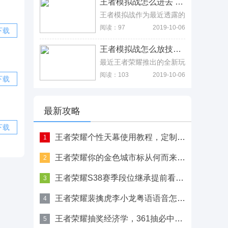
王者模拟战怎么进去 王者荣耀自走棋在哪里 王者模拟战怎么进去 王者荣耀自走棋在哪里
每次攻击时都会获得1%[攻
账号交易平台中轻松实现，
击速度]。
G买卖不管是交易装备、道
王者模拟战作为最近透露的
具，还是人物和皮肤都非常
王者荣耀的自走棋玩法，许
阅读：97
2019-10-06
下载
安全可靠，同时，无论是购
多小伙伴都好奇该模式，王
买账号还是出售账号，G买
者模拟战怎么进去。王者荣
王者模拟战怎么放技能 王者荣耀自走棋怎么自己放技能 王者模拟战怎么放技能 王者荣耀自走棋怎么自己放技能
卖都有完善且便捷的流程，
耀自走棋在哪里呢?为了解
作为买号卖号的正规平台，
决大家心头的疑惑，小编特
最近王者荣耀推出的全新玩
G买卖还提供了首充号、代
意搜集了相关资料带来了此
法“王者模拟战”以及在积极
阅读：103
2019-10-06
练等网游交易服务。
下载
篇文章。
的内测之中了，当然一些在
测试的玩家也会产生一些问
题，例如王者模拟战怎么放
技能，王者荣耀自走棋怎么
最新攻略
自己放技能呢?
下载
王者荣耀个性天幕使用教程，定制界面两步解锁、新手也能会
1
王者荣耀你的金色城市标从何而来，详解绝版“城市英雄”称号
2
王者荣耀S38赛季段位继承提前看，青铜白银不掉段
3
王者荣耀裴擒虎李小龙粤语语音怎么开，这些经典台词用粤语说更有味道
4
王者荣耀抽奖经济学，361抽必中、零氪玩家的辛酸泪
5