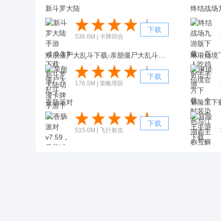
新斗罗大陆
终结战场
下载
536.6M | 卡牌回合
亲朋僵尸大乱斗下载-亲朋僵尸大乱斗游戏下载 v1.2
琳琅仙境
下载
176.5M | 策略塔防
香肠派对
冒险王下
下载
515.0M | 飞行射击