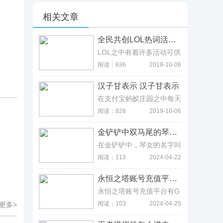
相关文章
全民共创LOL热词活动地址 英雄联盟热词活动网址详解 全民共创LOL热词活动地址 英雄联盟热词活动网址详解
LOL之中有着许多活动可供
玩家们获取大量的福利，最
阅读：636
2019-10-06
近又推出了一个活动，为了
让大家参与的方式更加便
汉子甘表示 汉子甘表示
捷，小编特意搜集相关资
料，带来了全民共创LOL热
在支付宝蚂蚁庄园之中每天
词活动地址，英雄联盟热词
都会推出一个全新的题目供
阅读：826
2019-10-06
活动网址详解。
玩家们猜测，获取奖励道
具，那么今天的题目汉子甘
金铲铲中双马尾的琴女叫什么？金铲铲双马尾琴女介绍 金铲铲中双马尾的琴女叫什么？金铲铲双马尾琴女介绍
表示答案是什么呢?就让小
编来为你揭秘吧。
在金铲铲中，琴女的名字叫
缝怎么学
做娑娜，每一个赛季都会用
阅读：113
2024-04-22
新的形象出现在大家的面
前，而且每个赛季的属性和
永恒之塔账号充值平台大全，比较靠谱的是G买卖交易平台 永恒之塔账号充值平台大全，比较靠谱的是G买卖交易平台
羁绊都不一样，比如s10赛
季的娑娜，他的羁绊是是法
永恒之塔账号充值平台有G
师和DJ娑娜，如果她是赛
买卖、5173账号、交易猫
阅读：103
2024-04-25
更多>
季之星，那么效果就是效
等等，想要挑选到满意的账
果：+5%[攻击速度]，她在
号，这些都能在G买卖游戏