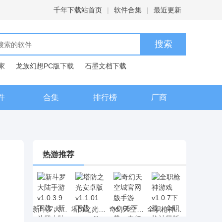
千年下载站首页
|
软件合集
|
最近更新
家
龙族幻想PC版下载
石墨文档下载
典下载
百度输入法下载
件
合集
排行榜
厂商
热游推荐
新斗罗大陆手游 v1.0.3.9下载，新斗罗大陆动漫卡牌手游下载
塔防之光安卓版 v1.1.01下载，rougelike元素的塔防之光策略塔防网游下载
奇幻天空城官网版手游 v0.05下载，奇幻天空城二次元RPG手游下载
全职枪神游戏 v1.0.7下载，全职枪神竖版射击手游下载