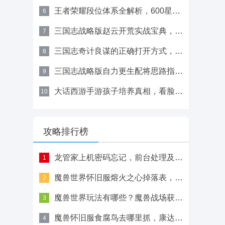
王者荣耀段位体系全解析，600星仍未解锁深渊王者
6
三国志战略版赵云开荒实战宝典，单刷战法、阵容搭配与属性加点
7
三国志奇计良谋的正确打开方式，如何利用速度属性实现双核压制
8
三国志战略版自力更生配将思路指南，如何将账号价值最大化
9
大话西游手游孩子培养真相，看脸、经济、长情，对号入座
10
攻略排行榜
龙管家上机密码忘记，前台处理及扫码上机解决办法
1
魔兽世界怀旧服熔火之心掉落表，全BOSS掉落列表大全
2
魔兽世界玩法有哪些？魔兽战场获胜攻略
3
魔兽怀旧服食腐鸟去哪里抓，康达尔、余烬之翼等稀有坐标及技能解析
4